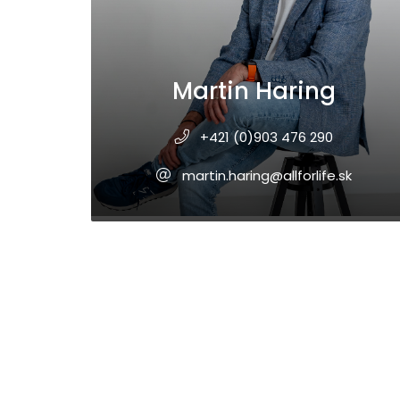
Martin Haring
+421 (0)903 476 290
martin.haring@allforlife.sk