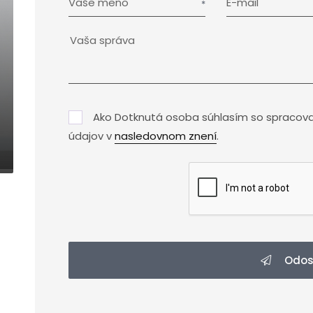
Vaše meno
E-mail
Ako Dotknutá osoba súhlasím so spracov
údajov v
nasledovnom znení
.
Odos