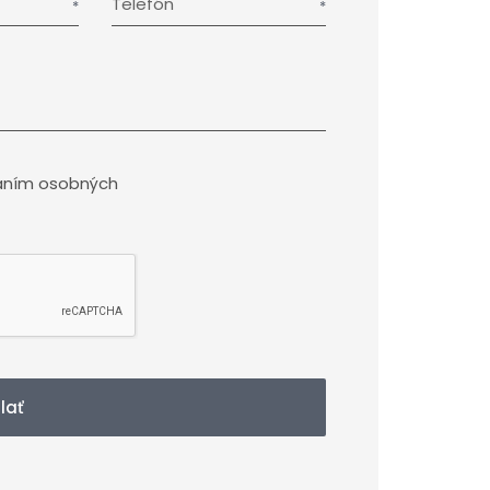
Telefón
aním osobných
lať