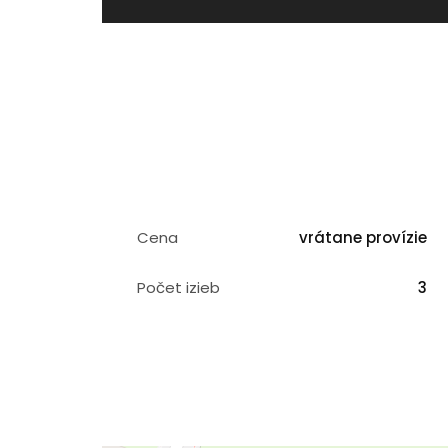
Cena
vrátane provízie
Počet izieb
3