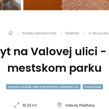
Predaj nehnuteľností
Piešťany
3-izbový byt
t na Valovej ulici -
mestskom parku
DOHODA MOŽNÁ, VRÁTANE PROVÍZIE, MOŽNOSŤ HÚ
EXKLUZÍVNE
61.23 m²
Valová, Piešťany