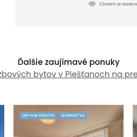
Chcem si rezerv
Ďalšie zaujímavé ponuky
zbových bytov v Piešťanoch na pr
VRÁTANE PROVÍZIE
MOŽNOSŤ HÚ