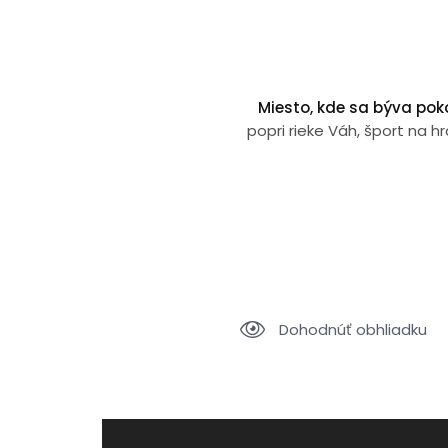
Miesto, kde sa býva pokoj
popri rieke Váh, šport na 
Dohodnúť obhliadku