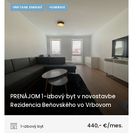
VRÁTANE ENERGIÍ
+ENERGIE
PRENÁJOM 1-izbový byt v novostavbe
Rezidencia Beňovského vo Vrbovom
M.R.Štefánika, Vrbové
440,- €/mes.
1-izbový byt