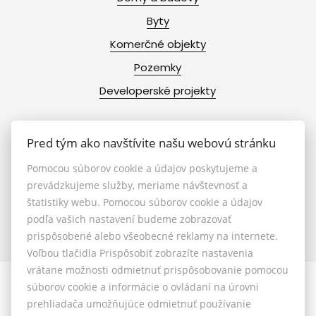
Byty
Komerčné objekty
Pozemky
Developerské projekty
Pred tým ako navštívite našu webovú stránku
Info
Pomocou súborov cookie a údajov poskytujeme a
prevádzkujeme služby, meriame návštevnosť a
štatistiky webu. Pomocou súborov cookie a údajov
Makléri
podľa vašich nastavení budeme zobrazovať
Napíšte nám
prispôsobené alebo všeobecné reklamy na internete.
Kontakt
Voľbou tlačidla Prispôsobiť zobrazíte nastavenia
vrátane možnosti odmietnuť prispôsobovanie pomocou
súborov cookie a informácie o ovládaní na úrovni
prehliadača umožňujúce odmietnuť používanie