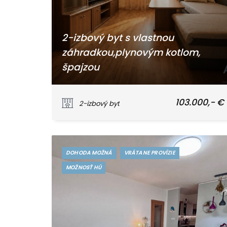
2-izbový byt s vlastnou
záhradkou,plynovým kotlom,
špajzou
Námestie Jozefa Emanuela, Vrbové
103.000,- €
2-izbový byt
DOHODA MOŽNÁ
VRÁTANE PROVÍZIE
MOŽNOSŤ HÚ