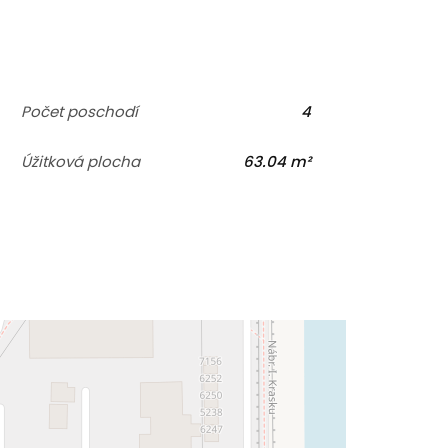
Počet poschodí
4
Úžitková plocha
63.04 m²