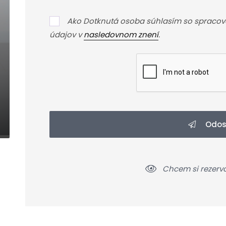
Ako Dotknutá osoba súhlasím so spraco
údajov v
nasledovnom znení
.
Odos
Chcem si rezerv