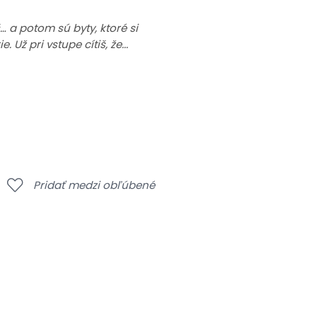
š… a potom sú byty, ktoré si
ž pri vstupe cítiš, že...
Pridať medzi obľúbené