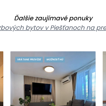
Ďalšie zaujímavé ponuky
zbových bytov v Piešťanoch na pr
VRÁTANE PROVÍZIE
MOŽNOSŤ HÚ