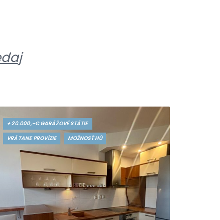
edaj
+ 20.000,-€ GARÁŽOVÉ STÁTIE
VRÁTANE PROVÍZIE
MOŽNOSŤ HÚ