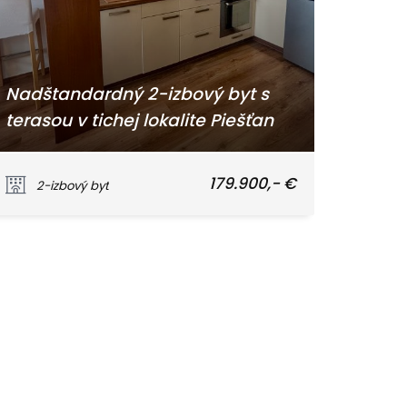
Nadštandardný 2-izbový byt s
terasou v tichej lokalite Piešťan
M. Waltariho, Piešťany
179.900,- €
2-izbový byt