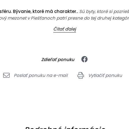
éru. Bývanie, ktoré má charakter..
Sú byty, ktoré si pozrie
ý mezonet v Piešťanoch patrí presne do tej druhej kategórie. U
Čítať ďalej
Zdieľať ponuku
Poslať ponuku na e-mail
Vytlačiť ponuku