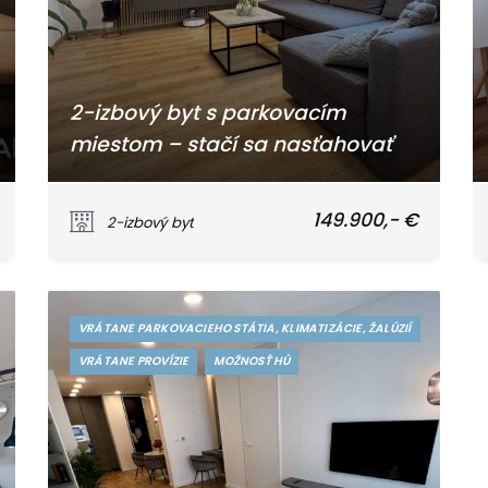
2-izbový byt s parkovacím
miestom – stačí sa nasťahovať
Žilinská cesta, Piešťany
149.900,- €
2-izbový byt
VRÁTANE PARKOVACIEHO STÁTIA, KLIMATIZÁCIE, ŽALÚZIÍ
VRÁTANE PROVÍZIE
MOŽNOSŤ HÚ