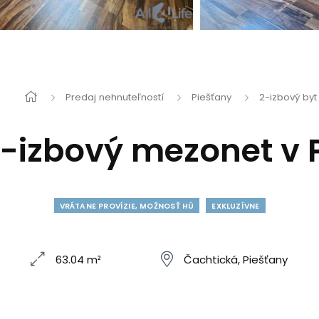
Predaj nehnuteľností
Piešťany
2-izbový byt
-izbový mezonet v 
VRÁTANE PROVÍZIE, MOŽNOSŤ HÚ
EXKLUZÍVNE
63.04 m²
Čachtická, Piešťany