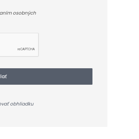
vaním osobných
lať
ovať obhliadku