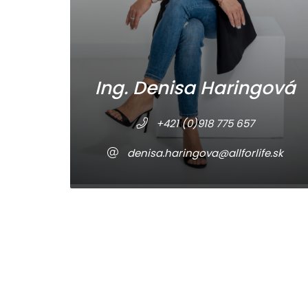
Ing. Denisa Haringová
+421 (0)918 775 657
denisa.haringova@allforlife.sk