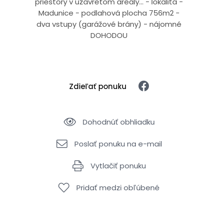
priestory v uzavretom areály… - lokalita -
Madunice - podlahová plocha 756m2 -
dva vstupy (garážové brány) - nájomné
DOHODOU
Zdieľať ponuku
Dohodnúť obhliadku
Poslať ponuku na e-mail
Vytlačiť ponuku
Pridať medzi obľúbené