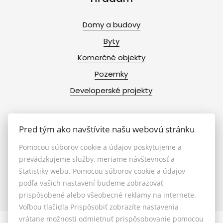
Domy a budovy
Byty
Komerčné objekty
Pozemky
Developerské projekty
Pred tým ako navštívite našu webovú stránku
Info
Pomocou súborov cookie a údajov poskytujeme a
prevádzkujeme služby, meriame návštevnosť a
Makléri
štatistiky webu. Pomocou súborov cookie a údajov
podľa vašich nastavení budeme zobrazovať
Napíšte nám
prispôsobené alebo všeobecné reklamy na internete.
Kontakt
Voľbou tlačidla Prispôsobiť zobrazíte nastavenia
vrátane možnosti odmietnuť prispôsobovanie pomocou