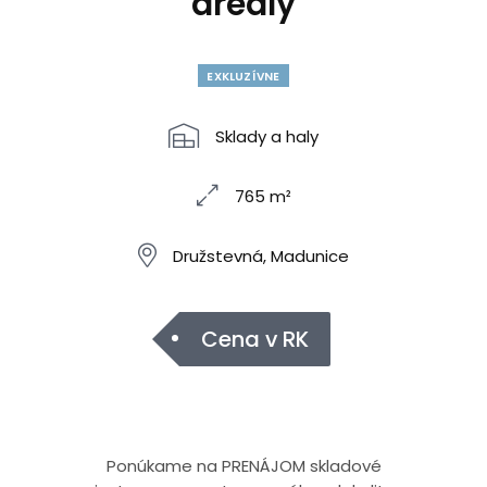
areály
EXKLUZÍVNE
Sklady a haly
765 m²
Družstevná, Madunice
Cena v RK
Ponúkame na PRENÁJOM skladové