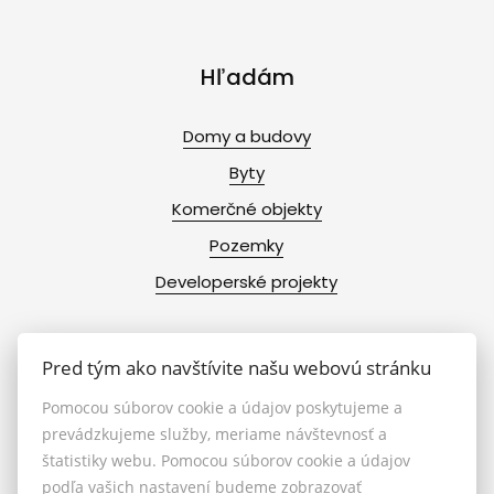
Hľadám
Domy a budovy
Byty
Komerčné objekty
Pozemky
Developerské projekty
Pred tým ako navštívite našu webovú stránku
Info
Pomocou súborov cookie a údajov poskytujeme a
prevádzkujeme služby, meriame návštevnosť a
Makléri
štatistiky webu. Pomocou súborov cookie a údajov
podľa vašich nastavení budeme zobrazovať