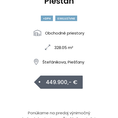
Piešťan
+DPH
EXKLUZÍVNE
Obchodné priestory
328.05 m²
Štefánikova, Piešťany
449.900,- €
Ponúkame na predaj výnimočný