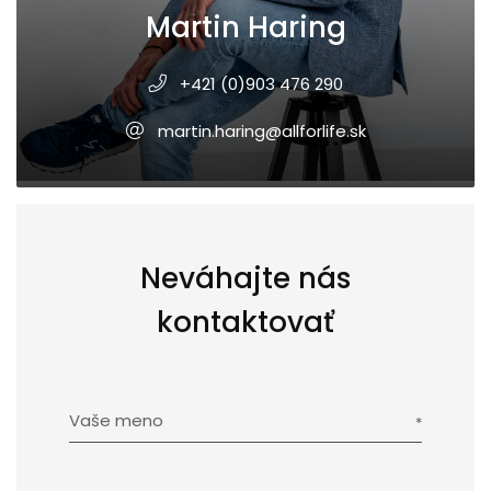
Martin Haring
+421 (0)903 476 290
martin.haring@allforlife.sk
Neváhajte nás
kontaktovať
Vaše meno