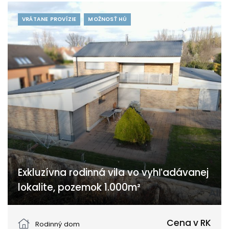
VRÁTANE PROVÍZIE
MOŽNOSŤ HÚ
Exkluzívna rodinná vila vo vyhľadávanej
lokalite, pozemok 1.000m²
Lužná, Piešťany
Cena v RK
Rodinný dom