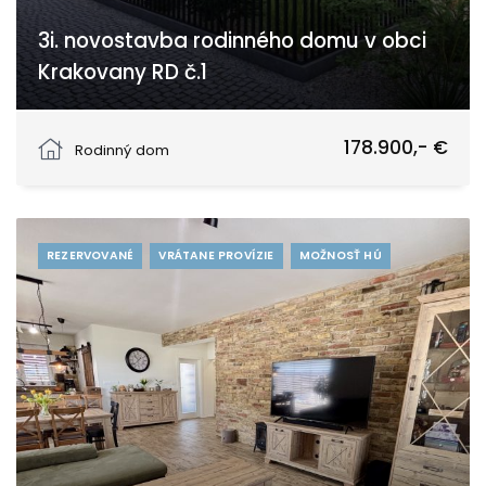
3i. novostavba rodinného domu v obci
Krakovany RD č.1
Strážovská, Krakovany
178.900,- €
Rodinný dom
REZERVOVANÉ
VRÁTANE PROVÍZIE
MOŽNOSŤ HÚ