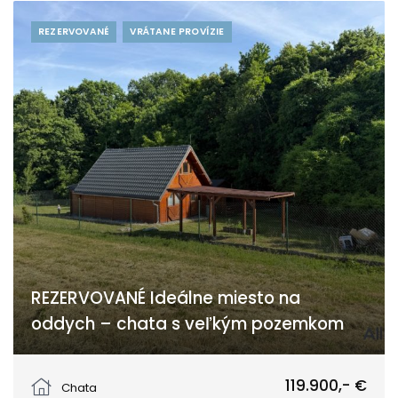
REZERVOVANÉ
VRÁTANE PROVÍZIE
REZERVOVANÉ Ideálne miesto na
oddych – chata s veľkým pozemkom
Vinohradnícka, Vrbové
119.900,- €
Chata