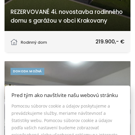
REZERVOVANÉ 4i. novostavba rodinného
domu s garážou v obci Krakovany
Strážovská, Krakovany
219.900,- €
Rodinný dom
DOHODA MOŽNÁ
Pred tým ako navštívite našu webovú stránku
Pomocou súborov cookie a údajov poskytujeme a
prevádzkujeme služby, meriame návštevnosť a
štatistiky webu. Pomocou súborov cookie a údajov
podľa vašich nastavení budeme zobrazovať
prispôsobené alebo všeobecné reklamy na internete.