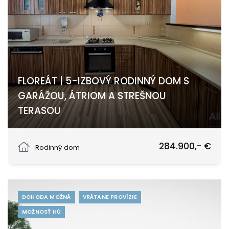
FLOREÁT | 5-IZBOVÝ RODINNÝ DOM S
GARÁŽOU, ÁTRIOM A STREŠNOU
TERASOU
Komenského, Piešťany
284.900,- €
Rodinný dom
DOHODA MOŽNÁ
VRÁTANE PROVÍZIE
MOŽNOSŤ HÚ