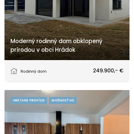
Moderný rodinný dom obklopený
prírodou v obci Hrádok
Hrádok, Hrádok
249.900,- €
Rodinný dom
VRÁTANE PROVÍZIE
MOŽNOSŤ HÚ