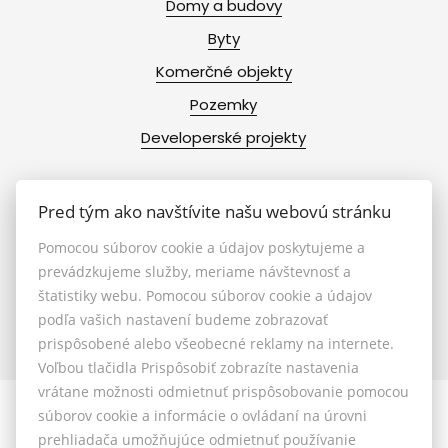
Domy a budovy
Byty
Komerčné objekty
Pozemky
Developerské projekty
Pred tým ako navštívite našu webovú stránku
Info
Pomocou súborov cookie a údajov poskytujeme a
prevádzkujeme služby, meriame návštevnosť a
štatistiky webu. Pomocou súborov cookie a údajov
Makléri
podľa vašich nastavení budeme zobrazovať
Napíšte nám
prispôsobené alebo všeobecné reklamy na internete.
Kontakt
Voľbou tlačidla Prispôsobiť zobrazíte nastavenia
vrátane možnosti odmietnuť prispôsobovanie pomocou
súborov cookie a informácie o ovládaní na úrovni
prehliadača umožňujúce odmietnuť používanie