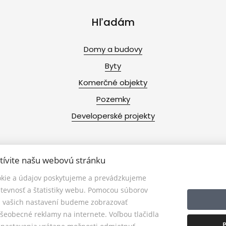
Hľadám
Domy a budovy
Byty
Komerčné objekty
Pozemky
Developerské projekty
tívite našu webovú stránku
kie a údajov poskytujeme a prevádzkujeme
tevnosť a štatistiky webu. Pomocou súborov
a vašich nastavení budeme zobrazovať
šeobecné reklamy na internete. Voľbou tlačidla
© 2026 - ALL 4 LIFE
P