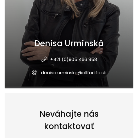
Denisa Urminská
+421 (0)905 466 858
denisa.urminska@allforlife.sk
Neváhajte nás
kontaktovať