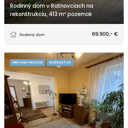
Rodinný dom v Ratnovciach na
rekonštrukciu, 413 m² pozemok
Ratnovce, Ratnovce
69.900,- €
Rodinný dom
VRÁTANE PROVÍZIE
MOŽNOSŤ HÚ