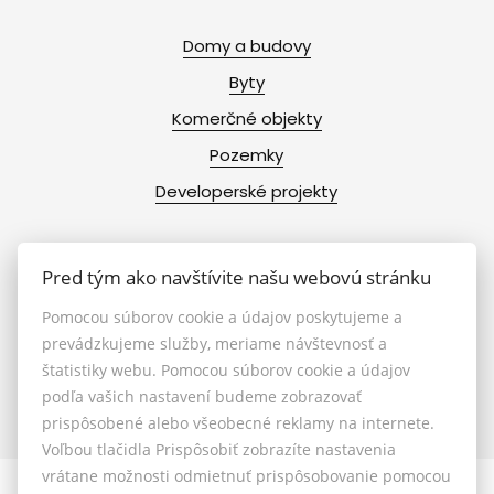
Domy a budovy
Byty
Komerčné objekty
Pozemky
Developerské projekty
Pred tým ako navštívite našu webovú stránku
Info
Pomocou súborov cookie a údajov poskytujeme a
prevádzkujeme služby, meriame návštevnosť a
Makléri
štatistiky webu. Pomocou súborov cookie a údajov
podľa vašich nastavení budeme zobrazovať
Napíšte nám
prispôsobené alebo všeobecné reklamy na internete.
Kontakt
Voľbou tlačidla Prispôsobiť zobrazíte nastavenia
vrátane možnosti odmietnuť prispôsobovanie pomocou