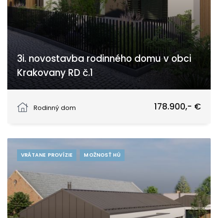
3i. novostavba rodinného domu v obci
Krakovany RD č.1
Strážovská, Krakovany
178.900,- €
Rodinný dom
VRÁTANE PROVÍZIE
MOŽNOSŤ HÚ