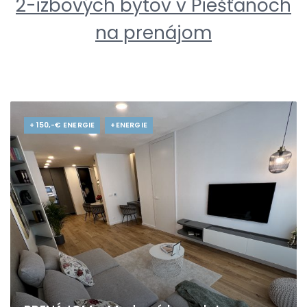
2-izbových bytov v Piešťanoch
na prenájom
+ 150,-€ ENERGIE
+ENERGIE