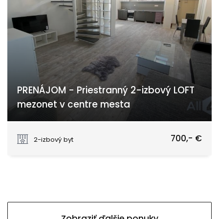
PRENÁJOM - Priestranný 2-izbový LOFT
mezonet v centre mesta
Eugena Suchoňa, Piešťany
700,- €
2-izbový byt
Zobraziť ďalšie ponuky