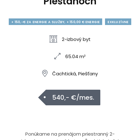
Piešťanoch
+ 150,-€ ZA ENERGIE A SLUŽBY, + 150,00 € ENERGIE
EXKLUZÍVNE
2-izbový byt
65.04 m²
Čachtická, Piešťany
540,- €/mes.
Ponúkame na prenájom priestranný 2-