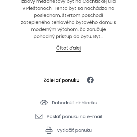
izbový mezonetový byt na Čachtickej ulici
v Piešťanoch. Tento byt sa nachádza na
poslednom, štvrtom poschodí
zatepleného tehlového bytového domu s
moderným výťahom, čo zaručuje
pohodlný prístup do bytu. Byt...
Čítať ďalej
Zdieľať ponuku
Dohodnúť obhliadku
Poslať ponuku na e-mail
Vytlačiť ponuku