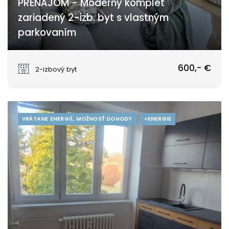
PRENÁJOM - Moderný komplet
zariadený 2-izb. byt s vlastným
parkovaním
Janka Alexyho, Piešťany
600,- €
2-izbový byt
VRÁTANE ENERGIÍ, MOŽNOSŤ DOHODY
+ENERGIE