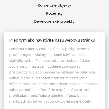
Komerčné objekty
Pozemky
Developerské projekty
Pred tým ako navštívite našu webovú stránku
Info
Pomocou súborov cookie a údajov poskytujeme a
prevádzkujeme služby, meriame návštevnosť a
Makléri
štatistiky webu. Pomocou súborov cookie a údajov
podľa vašich nastavení budeme zobrazovať
Napíšte nám
prispôsobené alebo všeobecné reklamy na internete.
Kontakt
Voľbou tlačidla Prispôsobiť zobrazíte nastavenia
vrátane možnosti odmietnuť prispôsobovanie pomocou
súborov cookie a informácie o ovládaní na úrovni
prehliadača umožňujúce odmietnuť používanie
niektorých či všetkých súborov cookie na iné účely.
© 2026 - ALL 4 LIFE
Hlboká 7521/84A, Piešťany 921 01 Piešťany, Mobil: +421 (0)903