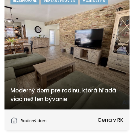
REZERVOVANÉ
VRÁTANE PROVÍZIE
MOŽNOSŤ HÚ
Moderný dom pre rodinu, ktorá hľadá
viac než len bývanie
Brunovce, Brunovce
Cena v RK
Rodinný dom