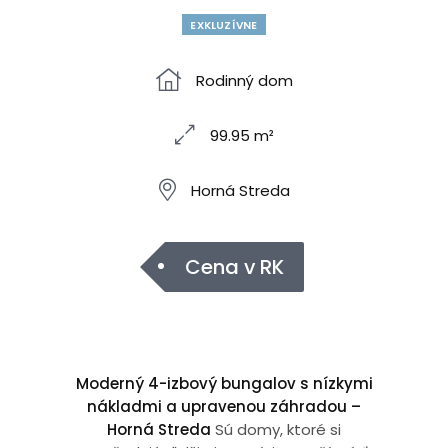
EXKLUZÍVNE
Rodinný dom
99.95 m²
Horná Streda
Cena v RK
Moderný 4-izbový bungalov s nízkymi
nákladmi a upravenou záhradou –
Horná Streda
Sú domy, ktoré si