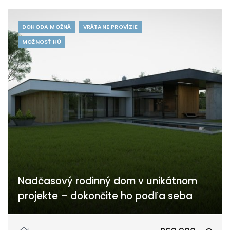
DOHODA MOŽNÁ
VRÁTANE PROVÍZIE
MOŽNOSŤ HÚ
Nadčasový rodinný dom v unikátnom
projekte – dokončite ho podľa seba
Cintorínska, Horná Streda