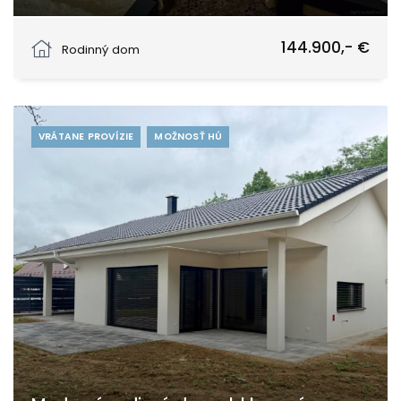
Pobedim, Pobedim
144.900,- €
Rodinný dom
VRÁTANE PROVÍZIE
MOŽNOSŤ HÚ