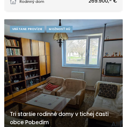
269.900,- €
Rodinný dom
VRÁTANE PROVÍZIE
MOŽNOSŤ HÚ
Tri staršie rodinné domy v tichej časti
obce Pobedim