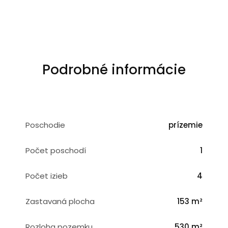
Podrobné informácie
Poschodie
prízemie
Počet poschodí
1
Počet izieb
4
Zastavaná plocha
153 m²
Rozloha pozemku
530 m²