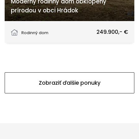
Moderný rodinný dom obklopený
prírodou v obci Hrádok
Hrádok, Hrádok
249.900,- €
Rodinný dom
Zobraziť ďalšie ponuky